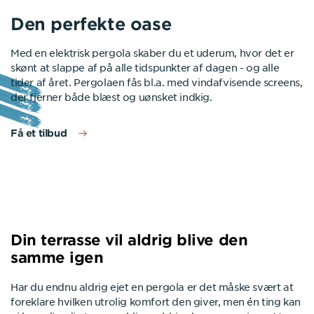
Den perfekte oase
Indbygget lys og varme
App-styring via smartphone
5 års garanti
Med en elektrisk pergola skaber du et uderum, hvor det er
Hvis du vil skabe det ultimative udemiljø på terrassen kan
Vælger du din pergola med app-styring, kan du ikke blot
Alle vores pergolaer er grundigt testede efter de højeste
skønt at slappe af på alle tidspunkter af dagen - og alle
du få din nye elektriske pergola med LED belysning og
styre din markise fra hvorend du befinder dig. Du kan også
kvalitetskrav. Derfor yder vi 5 års garanti på alle vores
tider af året. Pergolaen fås bl.a. med vindafvisende screens,
terrassevarmere. Begge dele er dæmpbare, og kan styres
tilknytte andre hjemmeprodukter, såsom belysning og
pergolaer.
der fjerner både blæst og uønsket indkig.
via både fjernbetjening og smartphone.
terrassevarmer, for at skabe det ultimative udemiljø på din
terrasse.
Læs mere om garanti
Få et tilbud
Se mere tilbehør
App-styring fra vejl. 1.699 kr.
Din terrasse vil aldrig blive den
samme igen
Har du endnu aldrig ejet en pergola er det måske svært at
foreklare hvilken utrolig komfort den giver, men én ting kan