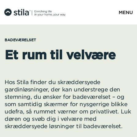
MENU
BADEVÆRELSET
BADEVÆRELSET
BADEVÆRELSET
Et rum til velvære
Forkæl dig selv og
Bestem selv
Hos Stila finder du skræddersyede
gardinløsninger, der kan understrege den
dit badeværelse
gardinets placering
stemning, du ønsker for badeværelset – og
som samtidig skærmer for nysgerrige blikke
udefra, så rummet værner om privatlivet. Luk
døren og svøb dig i velvære med
skræddersyede løsninger til badeværelset.
Med lamelgardiner på badeværelset kan du
Med vores løsninger med fri parkering kan du